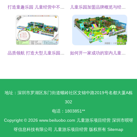
打造童趣乐园 儿童经营中不可不知的五个秘籍
儿童乐园加盟品牌概览与经营策略
品质领航 打造大型儿童乐园项目的成功经营之道
如何开一家成功的室内儿童乐园淘气堡店 从选址到运营的全攻略
地址：深圳市罗湖区东门街道螺岭社区文锦中路2019号名都大厦A栋
302
电话：1803851**
Copyright © 2026
www.beiluobo.com
儿童游乐项目经营
深圳市呗呀
呀信息科技有限公司
儿童游乐项目经营
版权所有
Sitemap