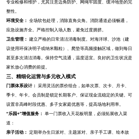
专业检修和维护，尤其注意边角防护、网绳牢固度、缓冲地垫的完
整性。
环境安全：
全场软包处理，消除直角尖角。消防通道必须畅通，
应急设施齐全。严格控制入场人数，避免过度拥挤。
卫生管理：
建立严格的日常清洁消毒制度。对海洋球、沙池（建
议使用环保决明子或纳米颗粒）、爬垫等高频接触区域，做到每日
甚至多次清洁消毒。保持空气流通，温度适宜。良好的卫生状况是
家长放心消费的前提。
三、精细化运营与多元收入模式
门票体系设计：
采用灵活的票价组合，如单次票、次卡、月卡、
季卡、年卡。会员制是锁定长期客户、保证现金流稳定的关键。可
设置非高峰时段优惠、多子女家庭优惠等，提高场地利用率。
“乐园+”增值服务：
单一门票收入天花板明显，必须拓展收入渠
道：
亲子活动：
定期举办生日派对、主题派对、亲子手工课、绘本故