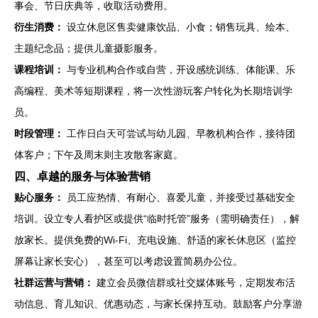
事会、节日庆典等，收取活动费用。
衍生消费：
设立休息区售卖健康饮品、小食；销售玩具、绘本、
主题纪念品；提供儿童摄影服务。
课程培训：
与专业机构合作或自营，开设感统训练、体能课、乐
高编程、美术等短期课程，将一次性游玩客户转化为长期培训学
员。
时段管理：
工作日白天可尝试与幼儿园、早教机构合作，接待团
体客户；下午及周末则主攻散客家庭。
四、卓越的服务与体验营销
贴心服务：
员工应热情、有耐心、喜爱儿童，并接受过基础安全
培训。设立专人看护区或提供“临时托管”服务（需明确责任），解
放家长。提供免费的Wi-Fi、充电设施、舒适的家长休息区（监控
屏幕让家长安心），甚至可以考虑设置简易办公位。
社群运营与营销：
建立会员微信群或社交媒体账号，定期发布活
动信息、育儿知识、优惠动态，与家长保持互动。鼓励客户分享游