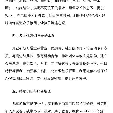
动态区（滑梯、球池、攀爬架）和静态区（积木、沙池、手工
区），动静结合，满足不同孩子的需求。预留家长休息区，提供
Wi-Fi、充电插座和轻餐饮，延长停留时间。利用鲜艳的色彩和趣
味装饰营造欢乐氛围，让孩子流连忘返。
四、多元化营销与会员体系
开业初期可通过试营业、优惠券、社交媒体打卡等活动吸引客
流。与周边幼儿园、教育机构合作，推出团体票或主题活动。建立
会员系统，提供次卡、月卡、年卡等选择，并设置积分兑换、生日
特权等福利，增强客户粘性。北京爱德乐强调，利用微信小程序或
APP实现线上预约、支付和反馈收集，提升运营效率。
五、持续创新与服务增值
儿童游乐市场变化快，需不断更新项目以保持新鲜感。可定期
引入新设备，或举办节日派对、亲子竞赛、教育 workshop 等活