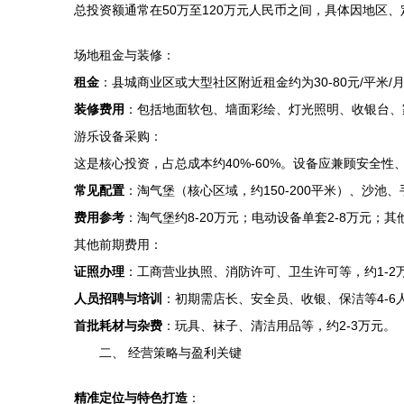
总投资额通常在50万至120万元人民币之间，具体因地区
场地租金与装修：
租金
：县城商业区或大型社区附近租金约为30-80元/平米/
装修费用
：包括地面软包、墙面彩绘、灯光照明、收银台、家长
游乐设备采购：
这是核心投资，占总成本约40%-60%。设备应兼顾安全性
常见配置
：淘气堡（核心区域，约150-200平米）、沙
费用参考
：淘气堡约8-20万元；电动设备单套2-8万元；其
其他前期费用：
证照办理
：工商营业执照、消防许可、卫生许可等，约1-2
人员招聘与培训
：初期需店长、安全员、收银、保洁等4-6人，
首批耗材与杂费
：玩具、袜子、清洁用品等，约2-3万元。
二、 经营策略与盈利关键
精准定位与特色打造
：