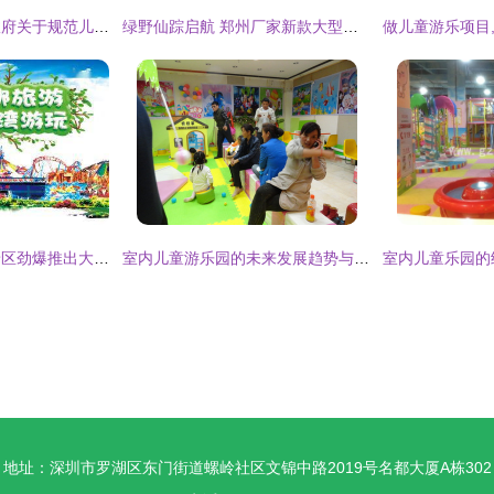
银川市西夏区人民政府关于规范儿童游乐项目经营的通知
绿野仙踪启航 郑州厂家新款大型儿童游乐设备推荐
嗨翻五一！塔儿湾景区劲爆推出大型表演、美食街与游乐项目，等你来挑战！
室内儿童游乐园的未来发展趋势与经营策略分析
地址：深圳市罗湖区东门街道螺岭社区文锦中路2019号名都大厦A栋302