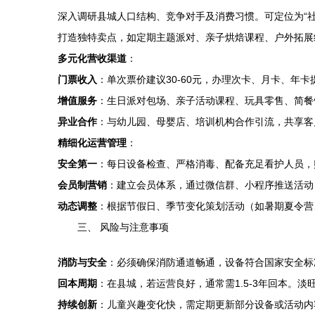
深入调研县城人口结构、竞争对手及消费习惯。可定位为“社区
打造独特卖点，如定期主题派对、亲子烘焙课程、户外拓展
多元化营收渠道
：
门票收入
：单次票价建议30-60元，办理次卡、月卡、年
增值服务
：生日派对包场、亲子活动课程、玩具零售、简餐
异业合作
：与幼儿园、母婴店、培训机构合作引流，共享客
精细化运营管理
：
安全第一
：每日设备检查、严格消毒、配备充足看护人员，
会员制营销
：建立会员体系，通过微信群、小程序推送活动
动态调整
：根据节假日、季节变化策划活动（如暑期夏令营
三、 风险与注意事项
消防与安全
：必须确保消防通道畅通，设备符合国家安全标
回本周期
：在县城，若运营良好，通常需1.5-3年回本。
持续创新
：儿童兴趣变化快，需定期更新部分设备或活动内