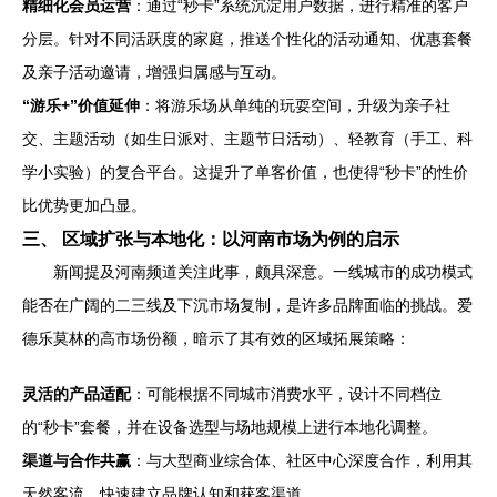
精细化会员运营
：通过“秒卡”系统沉淀用户数据，进行精准的客户
分层。针对不同活跃度的家庭，推送个性化的活动通知、优惠套餐
及亲子活动邀请，增强归属感与互动。
“游乐+”价值延伸
：将游乐场从单纯的玩耍空间，升级为亲子社
交、主题活动（如生日派对、主题节日活动）、轻教育（手工、科
学小实验）的复合平台。这提升了单客价值，也使得“秒卡”的性价
比优势更加凸显。
三、 区域扩张与本地化：以河南市场为例的启示
新闻提及河南频道关注此事，颇具深意。一线城市的成功模式
能否在广阔的二三线及下沉市场复制，是许多品牌面临的挑战。爱
德乐莫林的高市场份额，暗示了其有效的区域拓展策略：
灵活的产品适配
：可能根据不同城市消费水平，设计不同档位
的“秒卡”套餐，并在设备选型与场地规模上进行本地化调整。
渠道与合作共赢
：与大型商业综合体、社区中心深度合作，利用其
天然客流，快速建立品牌认知和获客渠道。