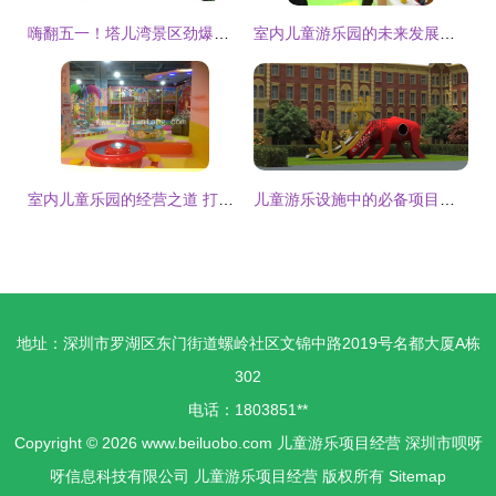
嗨翻五一！塔儿湾景区劲爆推出大型表演、美食街与游乐项目，等你来挑战！
室内儿童游乐园的未来发展趋势与经营策略分析
室内儿童乐园的经营之道 打造安全、有趣、盈利的游乐天地
儿童游乐设施中的必备项目与经营策略解析
地址：深圳市罗湖区东门街道螺岭社区文锦中路2019号名都大厦A栋
302
电话：1803851**
Copyright © 2026
www.beiluobo.com
儿童游乐项目经营
深圳市呗呀
呀信息科技有限公司
儿童游乐项目经营
版权所有
Sitemap